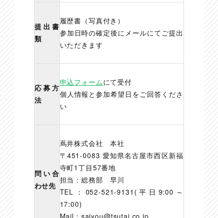
履歴書（写真付き）
提出書
参加日時の確定後にメールにてご提出
類
いただきます
申込フォーム
にて受付
応募方
個人情報と参加希望日をご回答くださ
法
い
蔦井株式会社 本社
〒451-0083 愛知県名古屋市西区新福
寺町1丁目57番地
問い合
担当：総務部 早川
わせ先
TEL：052-521-9131(平日9:00～
17:00)
Mail：saiyou@tsutai.co.jp