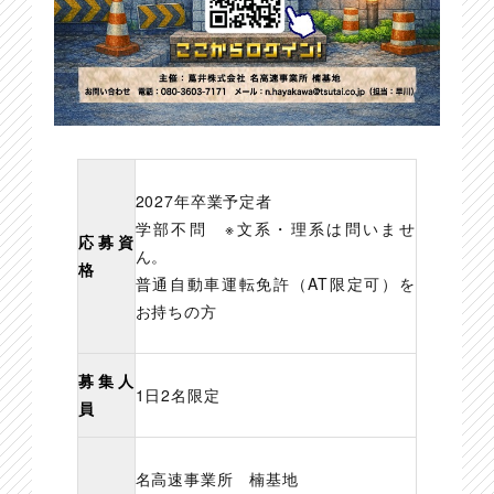
2027年卒業予定者
学部不問 ※文系・理系は問いませ
応募資
ん。
格
普通自動車運転免許（AT限定可）を
お持ちの方
募集人
1日2名限定
員
名高速事業所 楠基地