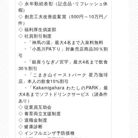
◇ 永年勤続表彰（記念品･リフレッシュ休
暇）
◇ 創意工夫改善提案賞（500円～10万円／
件）
◇ 福利厚生俱楽部
◇ 社員割引制度
・「神馬の湯」最大4名まで入泉料無料
・「小黒川PA下り」対象売店商品30％割
引
・「銀座うなぎノ宮宇」最大4名まで飲食
30％割引
・「こまき山イーストパーク 星乃珈琲
店」本人の飲食10%割引
・「Kakamigahara わたしのPARK」最
大4名までソフトドリンクサービス（諸条件
あり）
◇ 従業員互助会
◇ 養育両立支援制度
◇ 退職金制度
◇ 健康診断
◇ インフルエンザ予防接種