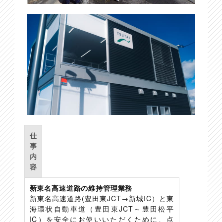
仕
事
内
容
新東名高速道路の維持管理業務
新東名高速道路(豊田東JCT→新城IC）と東
海環状自動車道（豊田東JCT～豊田松平
IC）を安全にお使いいただくために、点