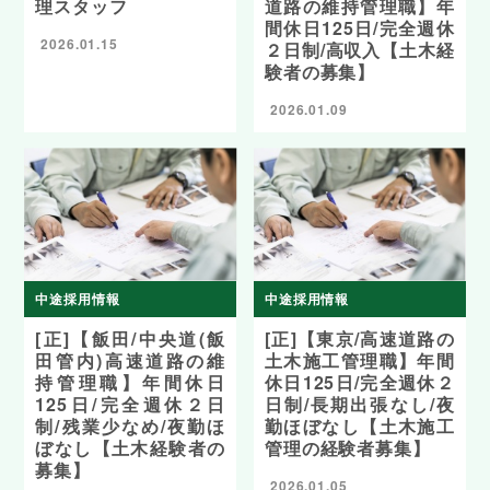
理スタッフ
道路の維持管理職】年
間休日125日/完全週休
2026.01.15
２日制/高収入【土木経
験者の募集】
2026.01.09
中途採用情報
中途採用情報
[正]【飯田/中央道(飯
[正]【東京/高速道路の
田管内)高速道路の維
土木施工管理職】年間
持管理職】年間休日
休日125日/完全週休２
125日/完全週休２日
日制/長期出張なし/夜
制/残業少なめ/夜勤ほ
勤ほぼなし【土木施工
ぼなし【土木経験者の
管理の経験者募集】
募集】
2026.01.05