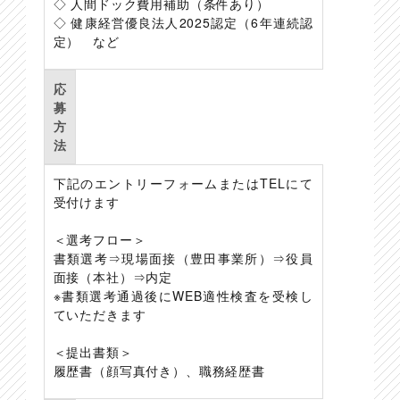
◇ 人間ドック費用補助（条件あり）
◇ 健康経営優良法人2025認定（6年連続認
定） など
応
募
方
法
下記のエントリーフォームまたはTELにて
受付けます
＜選考フロー＞
書類選考⇒現場面接（豊田事業所）⇒役員
面接（本社）⇒内定
※書類選考通過後にWEB適性検査を受検し
ていただきます
＜提出書類＞
履歴書（顔写真付き）、職務経歴書