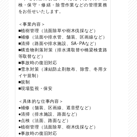
検・保守・修繕・除雪作業などの管理業務
をお任せいたします。
＜事業内容＞
■植樹管理（法面除草や樹木伐採など）
■補修（法面や排水管、舗装、区画線など）
■清掃（路面や排水施設、SA･PAなど）
■構造物剥落対策（排水溝取替や橋梁検査路
等取替など）
■事故時の復旧対応
■雪氷対策（凍結防止剤散布、除雪、冬用タ
イヤ規制）
■規制
■現場監視・保安
＜具体的な仕事内容＞
●補修（舗装、区画線、遮音壁など）
●清掃（排水施設、路面など）
●点検（法面、路面など）
●植樹管理（法面除草、樹木伐採など）
●事故時の復旧対応