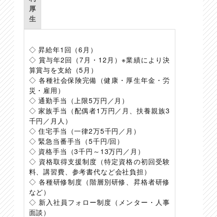
厚
生
◇ 昇給年1回（6月）
◇ 賞与年2回（7月・12月）※業績により決
算賞与を支給（5月）
◇ 各種社会保険完備（健康・厚生年金・労
災・雇用）
◇ 通勤手当（上限5万円／月）
◇ 家族手当（配偶者1万円／月、扶養親族3
千円／月人）
◇ 住宅手当（一律2万5千円／月）
◇ 緊急当番手当（5千円/回）
◇ 資格手当（3千円～13万円／月）
◇ 資格取得支援制度（特定資格の初回受験
料、講習費、参考書代など会社負担）
◇ 各種研修制度（階層別研修、昇格者研修
など）
◇ 新入社員フォロー制度（メンター・人事
面談）