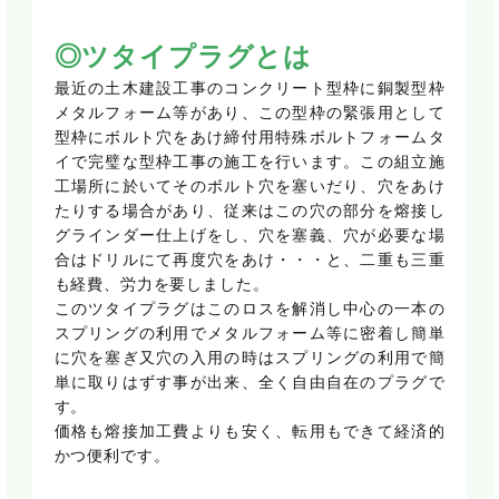
◎ツタイプラグとは
最近の土木建設工事のコンクリート型枠に銅製型枠
メタルフォーム等があり、この型枠の緊張用として
型枠にボルト穴をあけ締付用特殊ボルトフォームタ
イで完璧な型枠工事の施工を行います。この組立施
工場所に於いてそのボルト穴を塞いだり、穴をあけ
たりする場合があり、従来はこの穴の部分を熔接し
グラインダー仕上げをし、穴を塞義、穴が必要な場
合はドリルにて再度穴をあけ・・・と、二重も三重
も経費、労力を要しました。
このツタイプラグはこのロスを解消し中心の一本の
スプリングの利用でメタルフォーム等に密着し簡単
に穴を塞ぎ又穴の入用の時はスプリングの利用で簡
単に取りはずす事が出来、全く自由自在のプラグで
す。
価格も熔接加工費よりも安く、転用もできて経済的
かつ便利です。