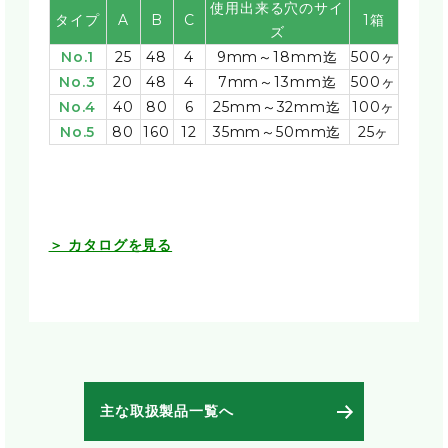
使用出来る穴のサイ
タイプ
A
B
C
1箱
ズ
No.1
25
48
4
9mm～18mm迄
500ヶ
No.3
20
48
4
7mm～13mm迄
500ヶ
No.4
40
80
6
25mm～32mm迄
100ヶ
No.5
80
160
12
35mm～50mm迄
25ヶ
＞ カタログを見る
主な取扱製品一覧へ