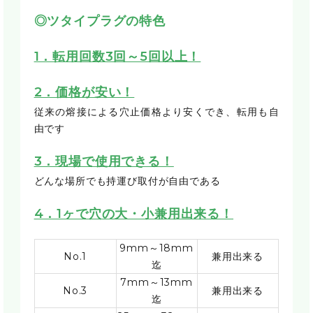
◎ツタイプラグの特色
1．転用回数3回～5回以上！
2．価格が安い！
従来の熔接による穴止価格より安くでき、転用も自
由です
3．現場で使用できる！
どんな場所でも持運び取付が自由である
4．1ヶで穴の大・小兼用出来る！
9mm～18mm
No.1
兼用出来る
迄
7mm～13mm
No.3
兼用出来る
迄